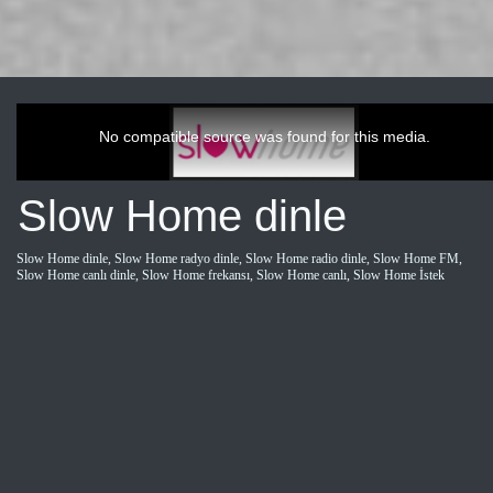
This
is
a
No compatible source was found for this media.
modal
window.
Slow Home dinle
Slow Home dinle, Slow Home radyo dinle, Slow Home radio dinle, Slow Home FM,
Slow Home canlı dinle, Slow Home frekansı, Slow Home canlı, Slow Home İstek