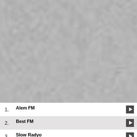
Alem FM
1.
Best FM
2.
Slow Radyo
3.