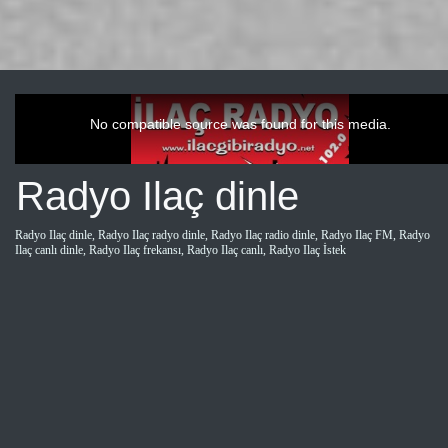
This
is
a
No compatible source was found for this media.
modal
window.
Radyo Ilaç dinle
Radyo Ilaç dinle, Radyo Ilaç radyo dinle, Radyo Ilaç radio dinle, Radyo Ilaç FM, Radyo
Ilaç canlı dinle, Radyo Ilaç frekansı, Radyo Ilaç canlı, Radyo Ilaç İstek