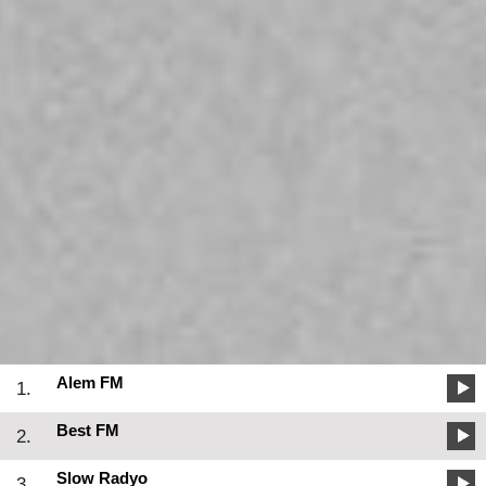
Alem FM
1.
Best FM
2.
Slow Radyo
3.