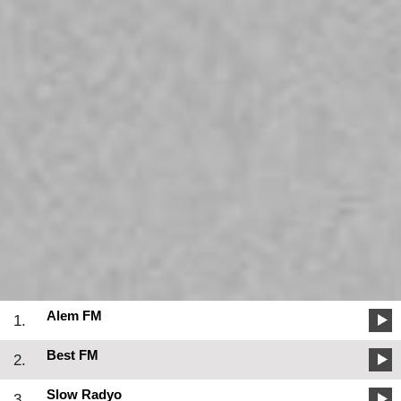
Alem FM
1.
Best FM
2.
Slow Radyo
3.