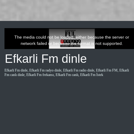
This
is
a
The media could not be loaded, either because the server or
modal
window.
network failed or because the format is not supported.
Efkarli Fm dinle
Efkarli Fm dinle, Efkarli Fm radyo dinle, Efkarli Fm radio dinle, Efkarli Fm FM, Efkarli
Fm canlı dinle, Efkarli Fm frekansı, Efkarli Fm canlı, Efkarli Fm İstek