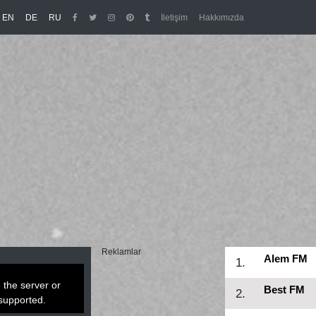
/en
/de
/ru
EN
DE
RU
İletişim
Hakkımızda
Reklamlar
Alem FM
1.
 the server or
Best FM
2.
 supported.