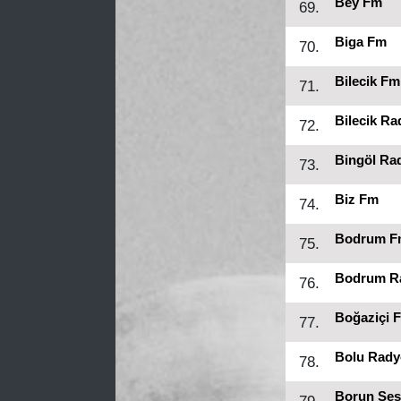
Bey Fm
69.
Biga Fm
70.
Bilecik Fm
71.
Bilecik Ra
72.
Bingöl Ra
73.
Biz Fm
74.
Bodrum F
75.
Bodrum Ra
76.
Boğaziçi 
77.
Bolu Rady
78.
Borun Ses