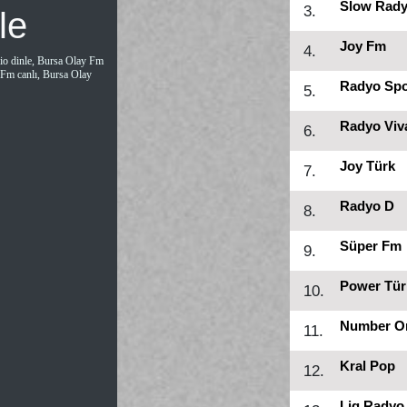
Slow Rad
3.
le
Joy Fm
4.
io dinle, Bursa Olay Fm
 Fm canlı, Bursa Olay
Radyo Sp
5.
Radyo Viv
6.
Joy Türk
7.
Radyo D
8.
Süper Fm
9.
Power Tür
10.
Number O
11.
Kral Pop
12.
Lig Radyo