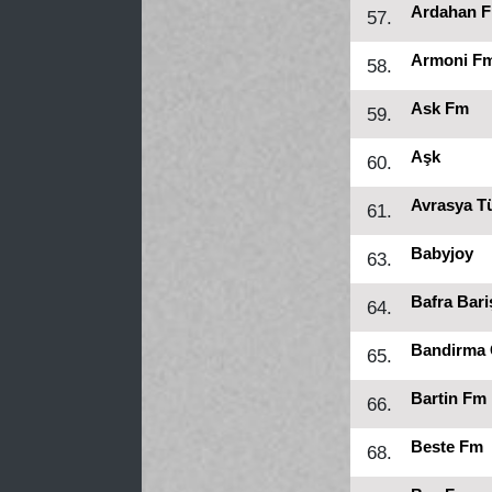
Ardahan 
57.
Armoni Fm
58.
Ask Fm
59.
Aşk
60.
Avrasya T
61.
Babyjoy
63.
Bafra Bar
64.
Bandirma
65.
Bartin Fm
66.
Beste Fm
68.