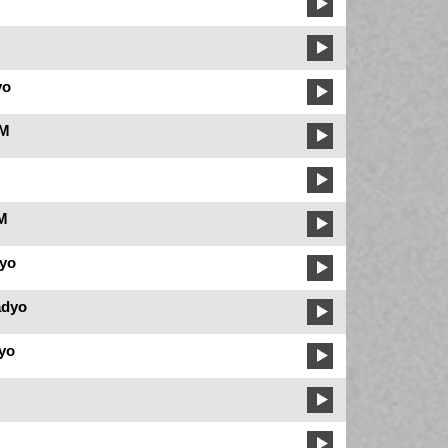
yo
FM
FM
yo
adyo
yo