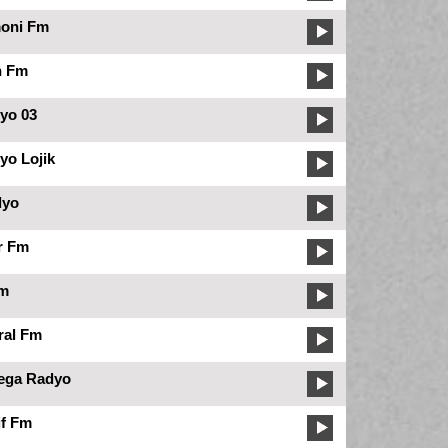
oni Fm
n Fm
yo 03
yo Lojik
dyo
r Fm
Fm
ral Fm
ega Radyo
if Fm