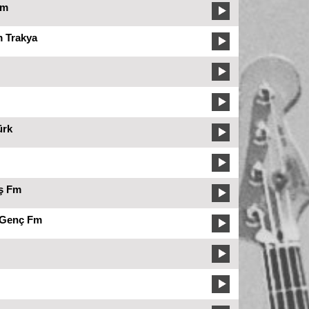
Fm
 Trakya
ürk
iş Fm
 Genç Fm