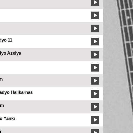
dyo 11
dyo Azelya
m
dyo Halikarnas
Fm
o Yanki
i