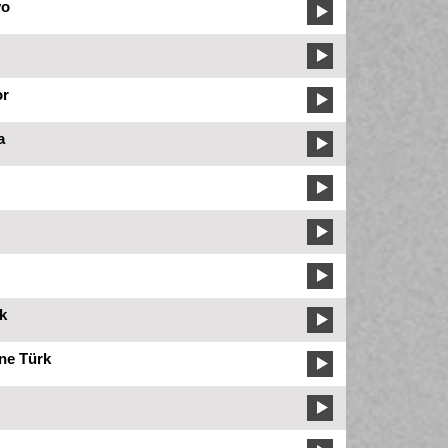
yo
or
a
k
ne Türk