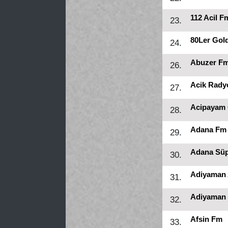
112 Acil F
23.
80Ler Gol
24.
Abuzer F
26.
Acik Rady
27.
Acipayam 
28.
Adana Fm
29.
Adana Sü
30.
Adiyaman 
31.
Adiyaman 
32.
Afsin Fm
33.