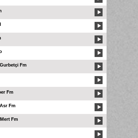
m
d
m
o
Gurbetçi Fm
per Fm
Asr Fm
Mert Fm