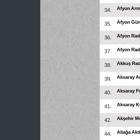
Afyon Arm
34.
Afyon Gü
35.
Afyon Rad
36.
Afyon Rad
37.
Akkuş Ra
38.
Aksaray A
39.
Aksaray 
40.
Aksaray K
41.
Akşehir M
42.
Aliağa Akt
44.