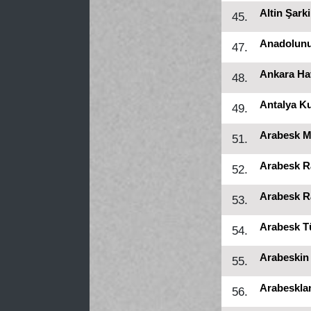
Altin Şarki
45.
Anadolunu
47.
Ankara Hav
48.
Antalya K
49.
Arabesk M
51.
Arabesk R
52.
Arabesk R
53.
Arabesk T
54.
Arabeskin
55.
Arabeskla
56.