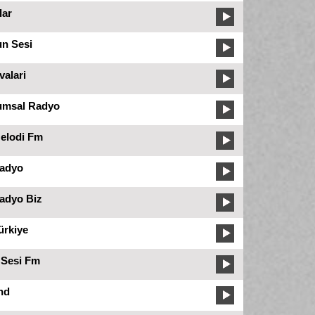
lar
n Sesi
alari
umsal Radyo
elodi Fm
adyo
adyo Biz
ürkiye
 Sesi Fm
nd