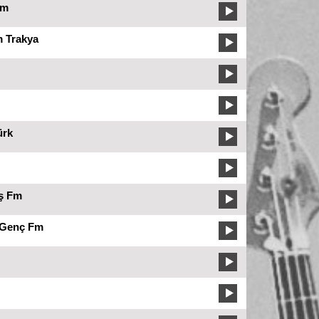
Fm
 Trakya
ürk
iş Fm
 Genç Fm