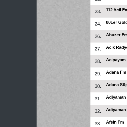
112 Acil F
23.
80Ler Gol
24.
Abuzer F
26.
Acik Rady
27.
Acipayam 
28.
Adana Fm
29.
Adana Sü
30.
Adiyaman 
31.
Adiyaman 
32.
Afsin Fm
33.