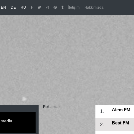
/en
/de
/ru
EN
DE
RU
İletişim
Hakkımızda
Reklamlar
Alem FM
1.
 media.
Best FM
2.