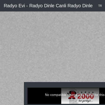
Radyo Evi - Radyo Dinle Canli Radyo Dinle
TR
This
is
a
No compatible source was found for this
modal
window.