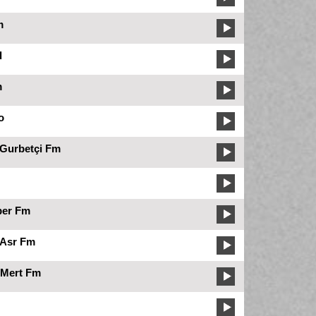
m
d
m
o
Gurbetçi Fm
per Fm
Asr Fm
Mert Fm