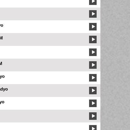
yo
FM
FM
yo
adyo
yo