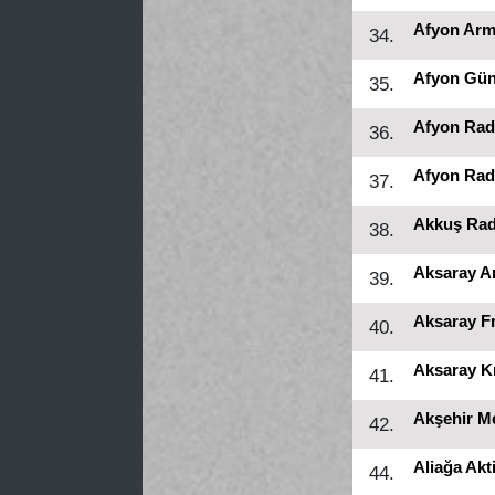
Afyon Arm
34.
Afyon Gü
35.
Afyon Rad
36.
Afyon Rad
37.
Akkuş Ra
38.
Aksaray A
39.
Aksaray 
40.
Aksaray K
41.
Akşehir M
42.
Aliağa Akt
44.