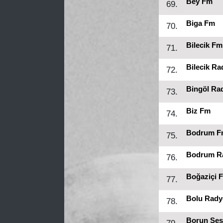
Bey Fm
69.
Biga Fm
70.
Bilecik Fm
71.
Bilecik Ra
72.
Bingöl Ra
73.
Biz Fm
74.
Bodrum F
75.
Bodrum Ra
76.
Boğaziçi 
77.
Bolu Rady
78.
Borun Ses