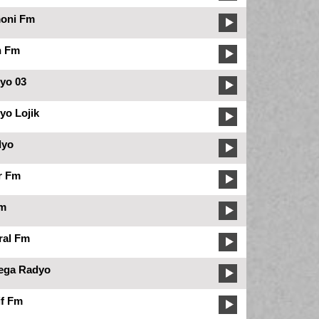
oni Fm
n Fm
yo 03
yo Lojik
dyo
r Fm
Fm
ral Fm
ega Radyo
if Fm