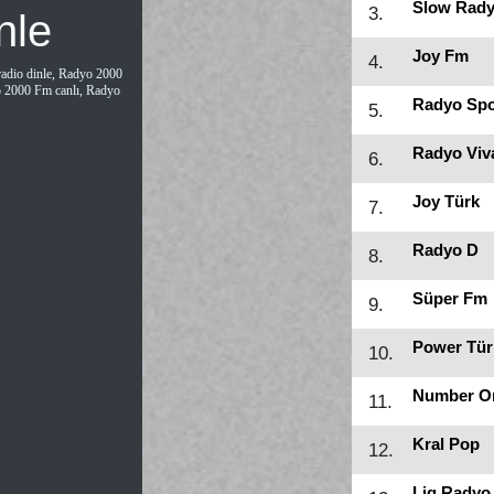
Slow Rad
3.
nle
Joy Fm
4.
adio dinle, Radyo 2000
 2000 Fm canlı, Radyo
Radyo Sp
5.
Radyo Viv
6.
Joy Türk
7.
Radyo D
8.
Süper Fm
9.
Power Tür
10.
Number O
11.
Kral Pop
12.
Lig Radyo