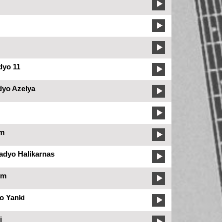
dyo 11
dyo Azelya
m
dyo Halikarnas
Fm
o Yanki
i