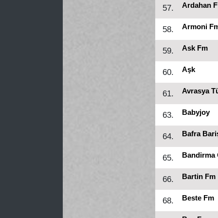
Ardahan 
57.
Armoni Fm
58.
Ask Fm
59.
Aşk
60.
Avrasya T
61.
Babyjoy
63.
Bafra Bar
64.
Bandirma
65.
Bartin Fm
66.
Beste Fm
68.