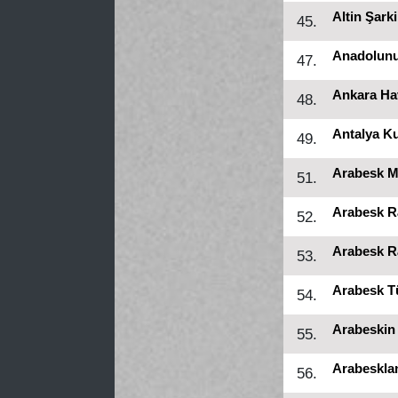
Altin Şarki
45.
Anadolunu
47.
Ankara Hav
48.
Antalya K
49.
Arabesk M
51.
Arabesk R
52.
Arabesk R
53.
Arabesk T
54.
Arabeskin
55.
Arabeskla
56.