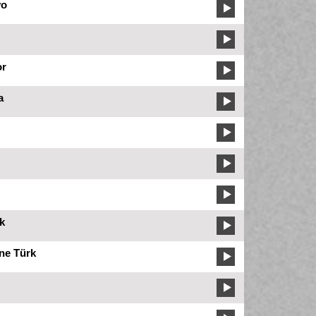
yo
or
a
k
ne Türk