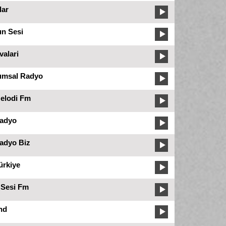
lar
n Sesi
alari
umsal Radyo
elodi Fm
adyo
adyo Biz
ürkiye
 Sesi Fm
nd