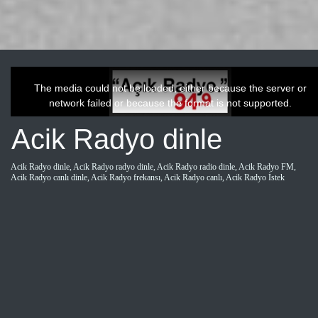
This
is
a
The media could not be loaded, either because the server or
modal
window.
network failed or because the format is not supported.
Acik Radyo dinle
Acik Radyo dinle, Acik Radyo radyo dinle, Acik Radyo radio dinle, Acik Radyo FM,
Acik Radyo canlı dinle, Acik Radyo frekansı, Acik Radyo canlı, Acik Radyo İstek