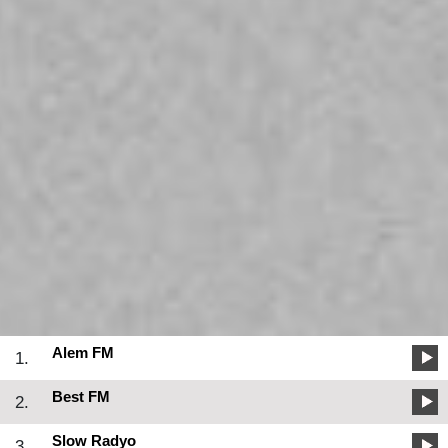
Alem FM
1.
Best FM
2.
Slow Radyo
3.