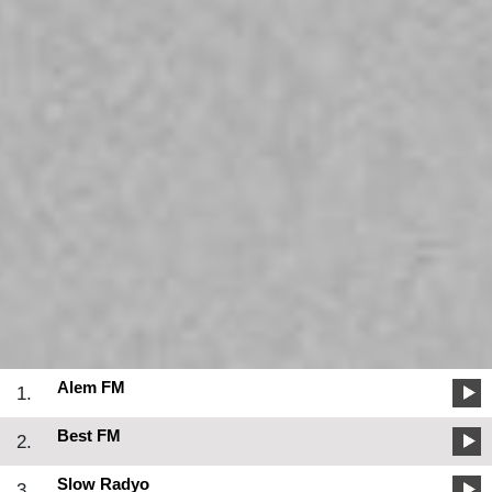
Alem FM
1.
Best FM
2.
Slow Radyo
3.