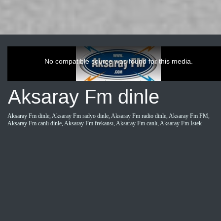
This
is
a
No compatible source was found for this media.
modal
window.
Aksaray Fm dinle
Aksaray Fm dinle, Aksaray Fm radyo dinle, Aksaray Fm radio dinle, Aksaray Fm FM,
Aksaray Fm canlı dinle, Aksaray Fm frekansı, Aksaray Fm canlı, Aksaray Fm İstek