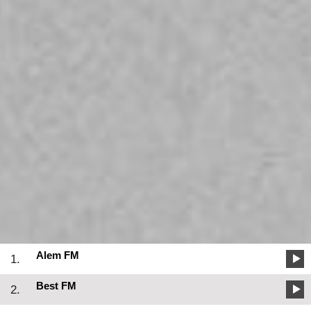
Alem FM
1.
Best FM
2.