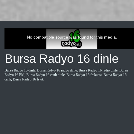
This
is
a
No compatible source was found for this media.
modal
window.
Bursa Radyo 16 dinle
Bursa Radyo 16 dinle, Bursa Radyo 16 radyo dinle, Bursa Radyo 16 radio dinle, Bursa
Radyo 16 FM, Bursa Radyo 16 canlı dinle, Bursa Radyo 16 frekansı, Bursa Radyo 16
canlı, Bursa Radyo 16 İstek