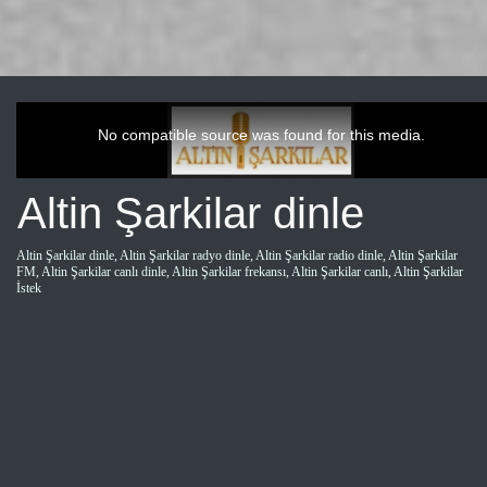
This
is
a
No compatible source was found for this media.
modal
window.
Altin Şarkilar dinle
Altin Şarkilar dinle, Altin Şarkilar radyo dinle, Altin Şarkilar radio dinle, Altin Şarkilar
FM, Altin Şarkilar canlı dinle, Altin Şarkilar frekansı, Altin Şarkilar canlı, Altin Şarkilar
İstek