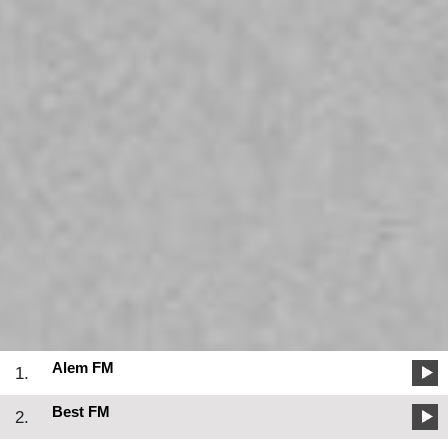
Alem FM
1.
Best FM
2.