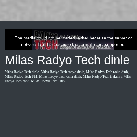
This
is
a
The media could not be loaded, either because the server or
modal
window.
network failed or because the format is not supported.
Milas Radyo Tech dinle
Milas Radyo Tech dinle, Milas Radyo Tech radyo dinle, Milas Radyo Tech radio dinle,
Milas Radyo Tech FM, Milas Radyo Tech canlı dinle, Milas Radyo Tech frekansı, Milas
Radyo Tech canlı, Milas Radyo Tech İstek