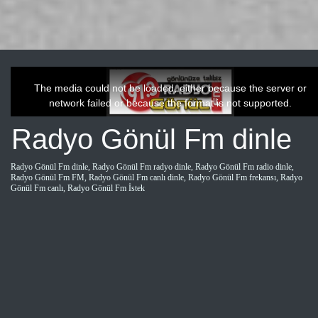
This
is
a
The media could not be loaded, either because the server or
modal
window.
network failed or because the format is not supported.
Radyo Gönül Fm dinle
Radyo Gönül Fm dinle, Radyo Gönül Fm radyo dinle, Radyo Gönül Fm radio dinle,
Radyo Gönül Fm FM, Radyo Gönül Fm canlı dinle, Radyo Gönül Fm frekansı, Radyo
Gönül Fm canlı, Radyo Gönül Fm İstek