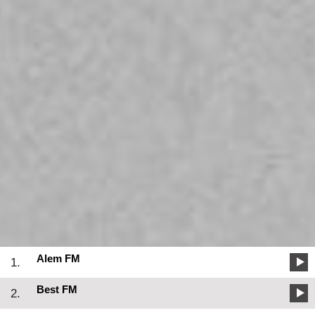
Alem FM
1.
Best FM
2.