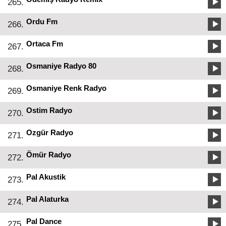
265.
Ordu Fm
266.
Ortaca Fm
267.
Osmaniye Radyo 80
268.
Osmaniye Renk Radyo
269.
Ostim Radyo
270.
Ozgür Radyo
271.
Ömür Radyo
272.
Pal Akustik
273.
Pal Alaturka
274.
Pal Dance
275.