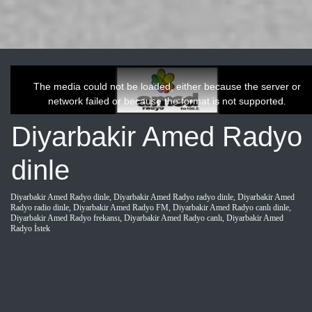
This
is
a
The media could not be loaded, either because the server or
modal
window.
network failed or because the format is not supported.
Diyarbakir Amed Radyo
dinle
Diyarbakir Amed Radyo dinle, Diyarbakir Amed Radyo radyo dinle, Diyarbakir Amed
Radyo radio dinle, Diyarbakir Amed Radyo FM, Diyarbakir Amed Radyo canlı dinle,
Diyarbakir Amed Radyo frekansı, Diyarbakir Amed Radyo canlı, Diyarbakir Amed
Radyo İstek