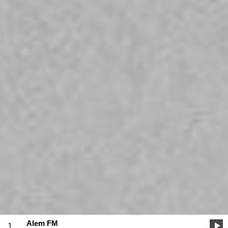
Alem FM
1.