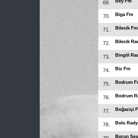
Bey Fm
69.
Biga Fm
70.
Bilecik Fm
71.
Bilecik Ra
72.
Bingöl Ra
73.
Biz Fm
74.
Bodrum F
75.
Bodrum Ra
76.
Boğaziçi 
77.
Bolu Rady
78.
Borun Ses