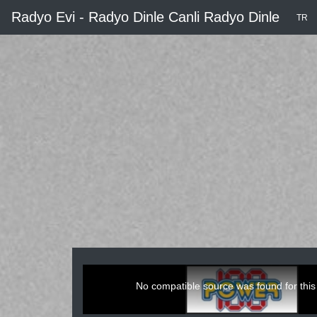
Radyo Evi - Radyo Dinle Canli Radyo Dinle
TR
This
is
a
No compatible source was found for this
modal
window.