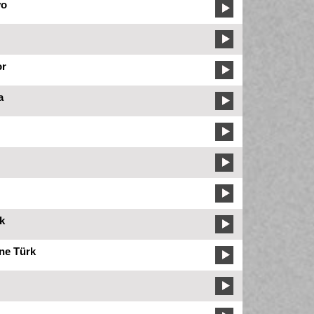
yo
or
a
k
ne Türk