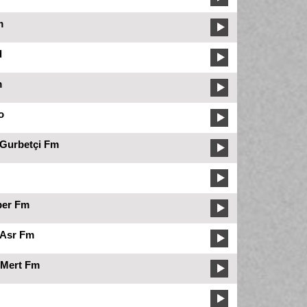
m
d
m
o
Gurbetçi Fm
per Fm
Asr Fm
Mert Fm