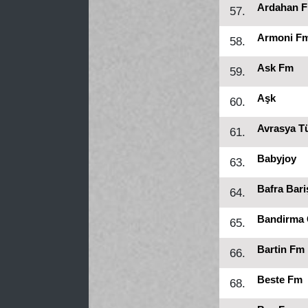
Ardahan 
57.
Armoni Fm
58.
Ask Fm
59.
Aşk
60.
Avrasya T
61.
Babyjoy
63.
Bafra Bar
64.
Bandirma
65.
Bartin Fm
66.
Beste Fm
68.