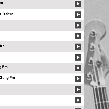
Fm
 Trakya
ürk
iş Fm
 Genç Fm