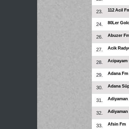
112 Acil F
23.
80Ler Gol
24.
Abuzer F
26.
Acik Rady
27.
Acipayam 
28.
Adana Fm
29.
Adana Sü
30.
Adiyaman 
31.
Adiyaman 
32.
Afsin Fm
33.