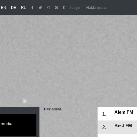
/en
/de
/ru
EN
DE
RU
İletişim
Hakkımızda
Reklamlar
Alem FM
1.
 media.
Best FM
2.