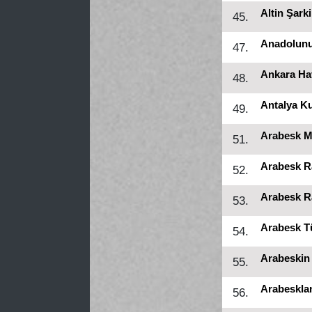
Altin Şarki
45.
Anadolunu
47.
Ankara Hav
48.
Antalya K
49.
Arabesk M
51.
Arabesk R
52.
Arabesk R
53.
Arabesk T
54.
Arabeskin
55.
Arabeskla
56.