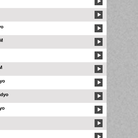
yo
FM
FM
yo
adyo
yo