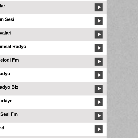
lar
n Sesi
alari
umsal Radyo
elodi Fm
adyo
adyo Biz
ürkiye
 Sesi Fm
nd