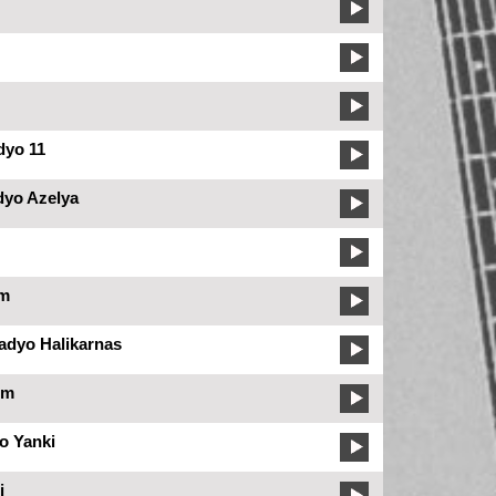
dyo 11
dyo Azelya
m
dyo Halikarnas
Fm
o Yanki
i