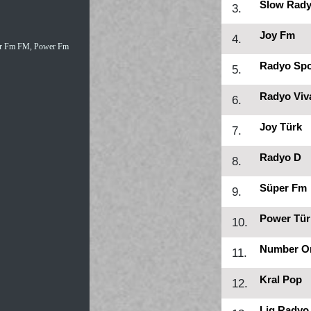
Slow Rad
3.
Joy Fm
4.
wer Fm FM, Power Fm
Radyo Sp
5.
Radyo Viv
6.
Joy Türk
7.
Radyo D
8.
Süper Fm
9.
Power Tür
10.
Number O
11.
Kral Pop
12.
Lig Radyo