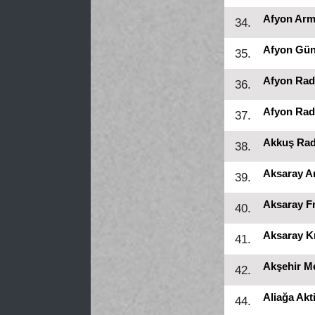
Afyon Arm
34.
Afyon Gü
35.
Afyon Rad
36.
Afyon Rad
37.
Akkuş Ra
38.
Aksaray A
39.
Aksaray 
40.
Aksaray K
41.
Akşehir M
42.
Aliağa Akt
44.