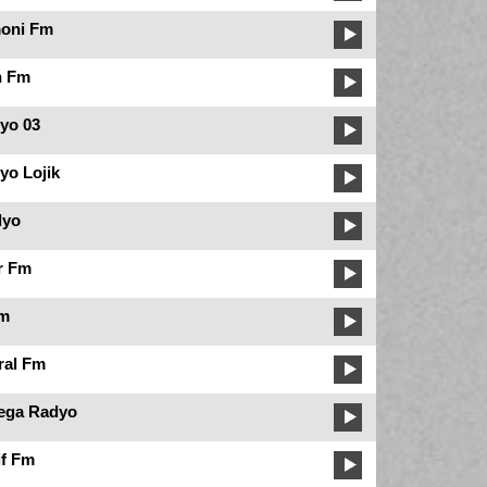
oni Fm
n Fm
yo 03
yo Lojik
dyo
r Fm
Fm
ral Fm
ega Radyo
if Fm