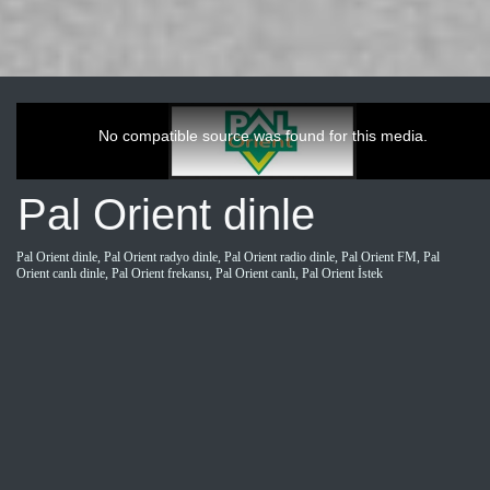
This
is
a
No compatible source was found for this media.
modal
window.
Pal Orient dinle
Pal Orient dinle, Pal Orient radyo dinle, Pal Orient radio dinle, Pal Orient FM, Pal
Orient canlı dinle, Pal Orient frekansı, Pal Orient canlı, Pal Orient İstek