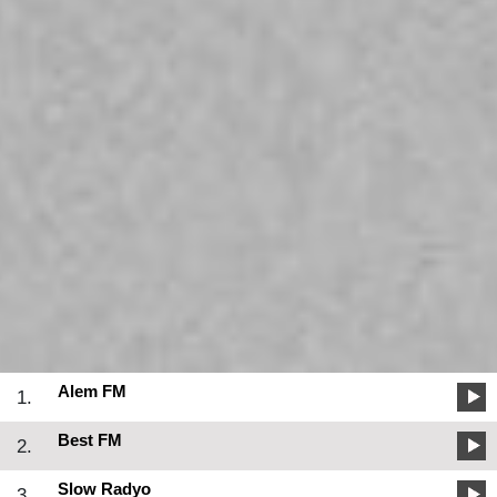
Alem FM
1.
Best FM
2.
Slow Radyo
3.